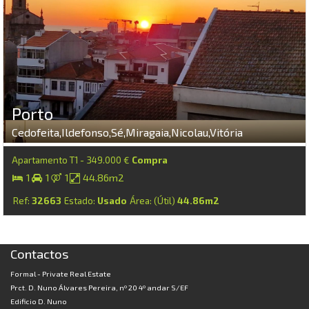
Porto
Cedofeita,Ildefonso,Sé,Miragaia,Nicolau,Vitória
Apartamento T1 - 349.000 €
Compra
1
1
1
44.86m2
Ref:
32663
Estado:
Usado
Área: (Útil)
44.86m2
Contactos
Formal - Private Real Estate
Prct. D. Nuno Álvares Pereira, nº 20 4º andar S/EF
Edificio D. Nuno