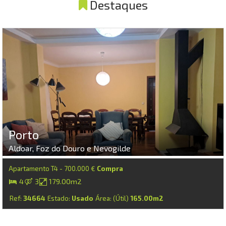
Destaques
Porto
Aldoar, Foz do Douro e Nevogilde
Apartamento T4 - 700.000 €
Compra
4
3
179.00m2
Ref:
34664
Estado:
Usado
Área: (Útil)
165.00m2