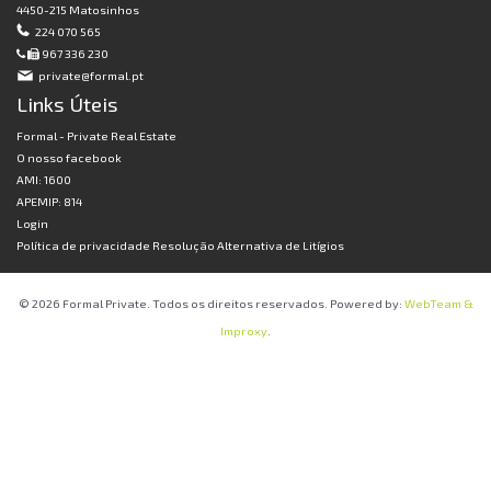
4450-215 Matosinhos
224 070 565
967 336 230
private@formal.pt
Links Úteis
Formal - Private Real Estate
O nosso facebook
AMI: 1600
APEMIP: 814
Login
Política de privacidade
Resolução Alternativa de Litígios
© 2026 Formal Private. Todos os direitos reservados. Powered by:
WebTeam &
Improxy
.