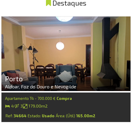
Destaques
Porto
Aldoar, Foz do Douro e Nevogilde
Apartamento T4 - 700.000 €
Compra
4
3
179.00m2
Ref:
34664
Estado:
Usado
Área: (Útil)
165.00m2