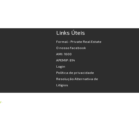
Links Úteis
Formal - Private Real Estate
O nosso facebook
AMI: 1600
APEMIP: 814
Login
Política de privacidade
Resolução Alternativa de
Litígios
y
.