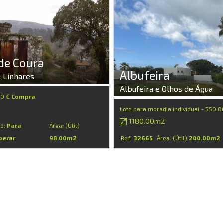
de Coura
Albufeira
 Linhares
Albufeira e Olhos de Água
00 €
Compra
Lote para moradia individual - 550.
1180.00m2
do:
Para
Área: (Útil)
perar
98.00m2
Ref:
32665
Área: (Útil)
200.00m2