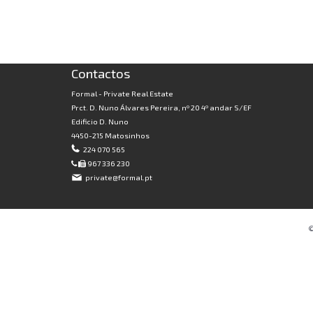
Contactos
Formal - Private Real Estate
Prct. D. Nuno Álvares Pereira, nº 20 4º andar S/EF
Edificio D. Nuno
4450-215 Matosinhos
224 070 565
967 336 230
private@formal.pt
©