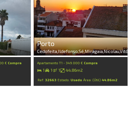
Porto
Cedofeita,Ildefonso,Sé,Miragaia,Nicolau,Vitó
000 €
Compra
Apartamento T1 - 349.000 €
Compra
1
1
1
44.86m2
Ref:
32663
Estado:
Usado
Área: (Útil)
44.86m2