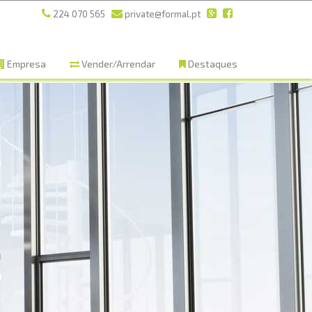
224 070 565
private@formal.pt
Empresa
Vender/Arrendar
Destaques