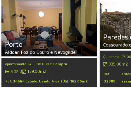
Paredes 
Porto
Cossourado e
Aldoar, Foz do Douro e Nevogilde
Quintinha - 75.0
935.00m2
Apartamento T4 - 700.000 €
Compra
4
3
179.00m2
Ref:
Esta
Ref:
34664
Estado:
Usado
Área: (Útil)
165.00m2
32388
recu