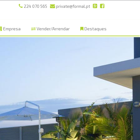
224 070 565
private@formal.pt
Empresa
Vender/Arrendar
Destaques