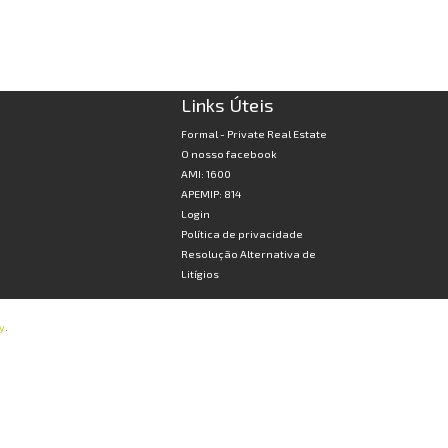
Links Úteis
Formal - Private Real Estate
O nosso facebook
AMI: 1600
APEMIP: 814
Login
Política de privacidade
Resolução Alternativa de
Litígios
y
.