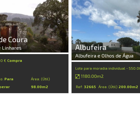
de Coura
Albufeira
 Linhares
Albufeira e Olhos de Água
00 €
Compra
Lote para moradia individual - 550.
1180.00m2
do:
Para
Área: (Útil)
perar
98.00m2
Ref:
32665
Área: (Útil)
200.00m2