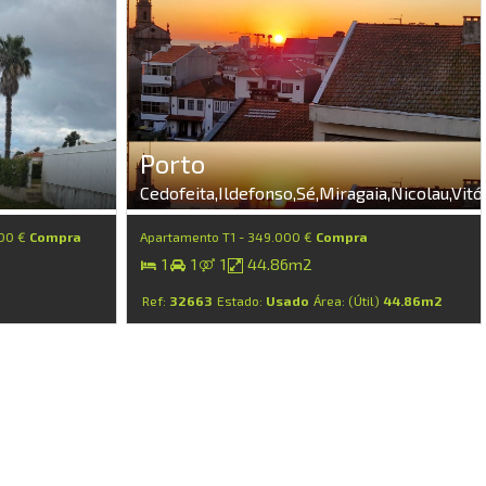
Porto
Cedofeita,Ildefonso,Sé,Miragaia,Nicolau,Vitó
000 €
Compra
Apartamento T1 - 349.000 €
Compra
1
1
1
44.86m2
Ref:
32663
Estado:
Usado
Área: (Útil)
44.86m2