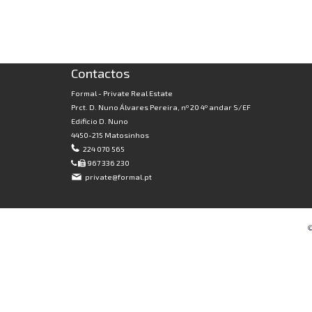
Contactos
Formal - Private Real Estate
Prct. D. Nuno Álvares Pereira, nº 20 4º andar S/EF
Edificio D. Nuno
4450-215 Matosinhos
224 070 565
967 336 230
private@formal.pt
©