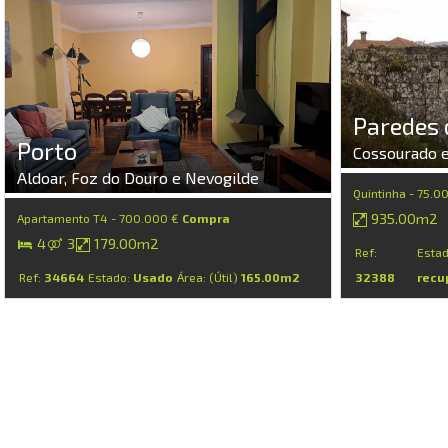
Paredes 
Porto
Cossourado e
Aldoar, Foz do Douro e Nevogilde
Quintinha - 75.0
935.00m2
Apartamento T4 - 700.000 €
Compra
4
3
179.00m2
Ref:
Esta
Ref:
34664
Estado:
Usado
Área: (Útil)
165.00m2
32388
recu