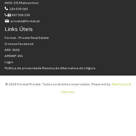
4450-215 Matosinhos
224 070 565
967 336 230
private@formal.pt
Links Úteis
Formal - Private Real Estate
O nosso facebook
AMI: 1600
APEMIP: 814
Login
Política de privacidade
Resolução Alternativa de Litígios
© 2026 Formal Private. Todos os direitos reservados. Powered by:
WebTeam &
Improxy
.