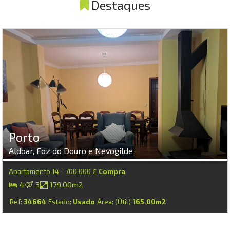
Destaques
Porto
Aldoar, Foz do Douro e Nevogilde
Apartamento T4 - 700.000 €
Compra
4
3
179.00m2
Ref:
34664
Estado:
Usado
Área: (Útil)
165.00m2