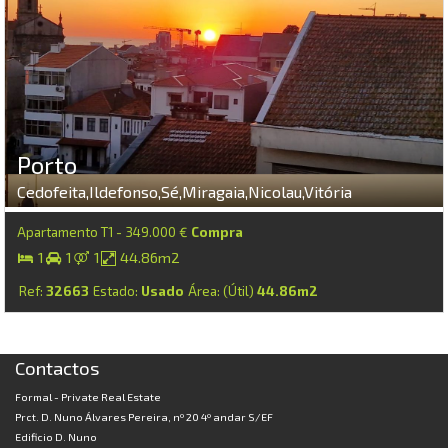
Porto
Cedofeita,Ildefonso,Sé,Miragaia,Nicolau,Vitória
Apartamento T1 - 349.000 €
Compra
1
1
1
44.86m2
Ref:
32663
Estado:
Usado
Área: (Útil)
44.86m2
Contactos
Formal - Private Real Estate
Prct. D. Nuno Álvares Pereira, nº 20 4º andar S/EF
Edificio D. Nuno