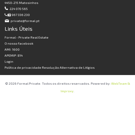
4450-215 Matosinhos
224 070 565
967 336 230
private@formal.pt
Links Úteis
Formal - Private Real Estate
O nosso facebook
AMI: 1600
APEMIP: 814
Login
Política de privacidade
Resolução Alternativa de Litígios
© 2026 Formal Private. Todos os direitos reservados. Powered by:
WebTeam &
Improxy
.