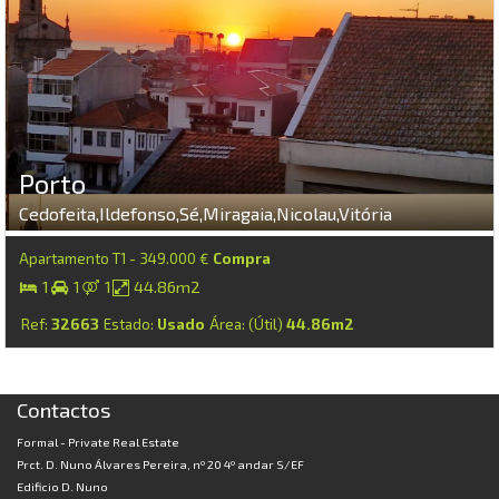
Porto
Cedofeita,Ildefonso,Sé,Miragaia,Nicolau,Vitória
Apartamento T1 - 349.000 €
Compra
1
1
1
44.86m2
Ref:
32663
Estado:
Usado
Área: (Útil)
44.86m2
Contactos
Formal - Private Real Estate
Prct. D. Nuno Álvares Pereira, nº 20 4º andar S/EF
Edificio D. Nuno