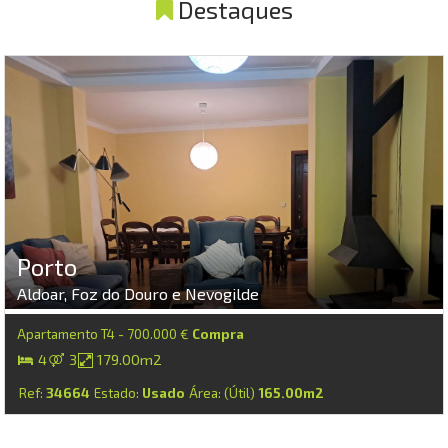
Destaques
Porto
Aldoar, Foz do Douro e Nevogilde
Apartamento T4 - 700.000 €
Compra
4
3
179.00m2
Ref:
34664
Estado:
Usado
Área: (Útil)
165.00m2